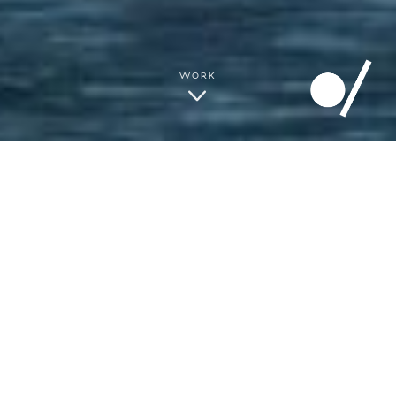
ON THE NATURE OF
DAYLIGHT
World première
: 1 December 2007
Dresden SemperOper Ballett
Staatstheater am Gärtnerplatz, Munich, Germany